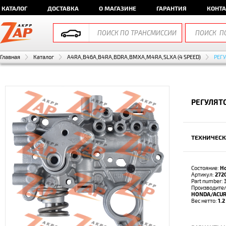
КАТАЛОГ
ДОСТАВКА
О МАГАЗИНЕ
ГАРАНТИЯ
КОНТ
Главная
Каталог
A4RA,B46A,B4RA,BDRA,BMXA,M4RA,SLXA (4 SPEED)
РЕГ
РЕГУЛЯТ
ТЕХНИЧЕСК
Состояние:
Н
Артикул:
272
Part number:
Производител
HONDA/ACU
Вес нетто:
1.2