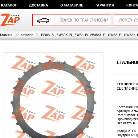
КАТАЛОГ
ДОСТАВКА
О МАГАЗИНЕ
ГАРАНТИЯ
КОНТ
Главная
Каталог
EW6A-EL, EW6AX-EL, FW6A-EL, FW6AX-EL, GW6A-EL, GW6AX-E
СТАЛЬНО
ТЕХНИЧЕСК
СЦЕПЛЕНИЕ
Состояние:
Н
Артикул:
276
Part number:
Производите
Вес нетто:
0.1
Толщина:
1.6
Внутренний 