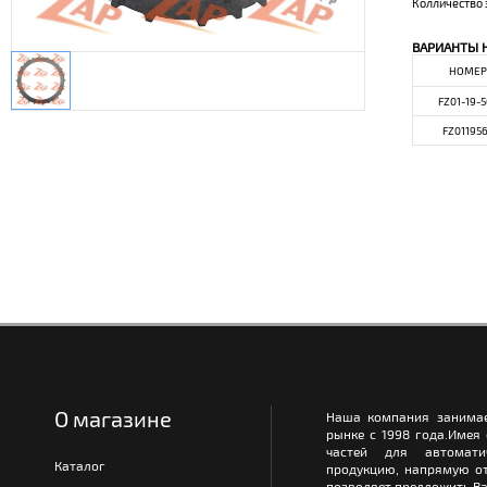
Колличество 
ВАРИАНТЫ 
НОМЕР
FZ01-19-5
FZ011956
О магазине
Наша компания занимае
рынке с 1998 года.Имея
частей для автомати
Каталог
продукцию, напрямую от
позволяет предложить Ва