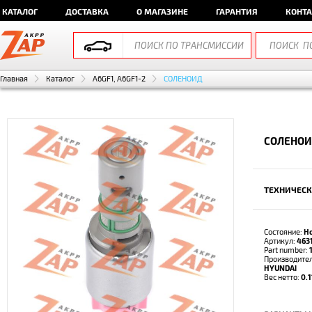
КАТАЛОГ
ДОСТАВКА
О МАГАЗИНЕ
ГАРАНТИЯ
КОНТ
Главная
Каталог
A6GF1, A6GF1-2
СОЛЕНОИД
СОЛЕНОИ
ТЕХНИЧЕСК
Состояние:
Н
Артикул:
463
Part number:
Производите
HYUNDAI
Вес нетто:
0.1