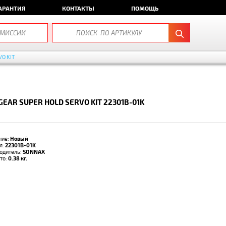
АРАНТИЯ
КОНТАКТЫ
ПОМОЩЬ
VO KIT
GEAR SUPER HOLD SERVO KIT 22301B-01K
ние:
Новый
л:
22301B-01K
одитель:
SONNAX
тто:
0.38 кг.