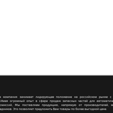
а компания занимает лидирующее положение на российском рынке с 
.Имея огромный опыт в сфере продаж запасных частей для автоматич
нсмиссий, Мы поставляем продукцию, напрямую от производителей, м
едников. Это позволяет предложить Вам товары по более выгодной цене.