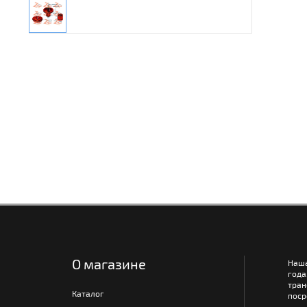
О магазине
Наш
года
тра
Каталог
поср