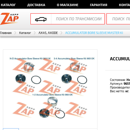
КАТАЛОГ
ДОСТАВКА
О МАГАЗИНЕ
ГАРАНТИЯ
КОНТ
Главная
Каталог
AX4S, AXODE
ACCUMULATOR BORE SLEEVE MASTER KI
ACCUMULA
Состояние:
Н
Артикул:
965
Производите
Вес нетто:
кг.