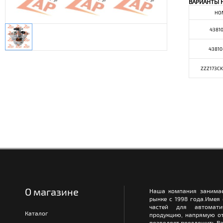
ВАРИАНТЫ 
НО
4381
43810
ZZZ173C
О магазине
Наша компания занимае
рынке с 1998 года.Имея
частей для автомати
Каталог
продукцию, напрямую от
позволяет предложить Ва