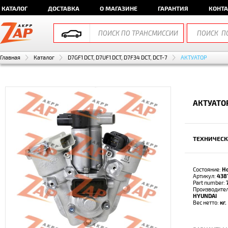
КАТАЛОГ
ДОСТАВКА
О МАГАЗИНЕ
ГАРАНТИЯ
КОНТ
Главная
Каталог
D7GF1 DCT, D7UF1 DCT, D7F34 DCT, DCT-7
АКТУАТОР
АКТУАТОР
ТЕХНИЧЕСК
Состояние:
Н
Артикул:
438
Part number:
Производите
HYUNDAI
Вес нетто:
кг.