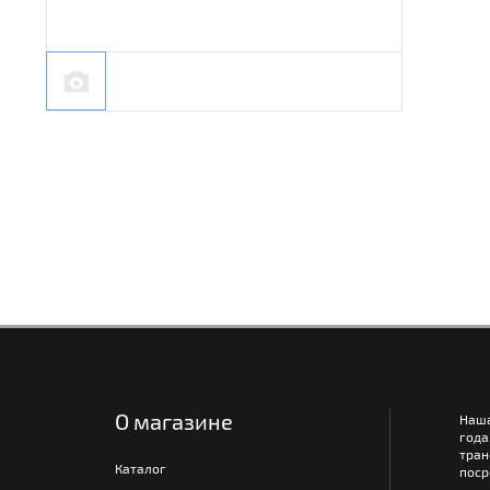
О магазине
Наш
года
тра
Каталог
поср