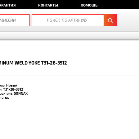
АРАНТИЯ
КОНТАКТЫ
ПОМОЩЬ
INUM WELD YOKE T31-28-3512
ние:
Новый
л:
T31-28-3512
одитель:
SONNAX
тто:
кг.