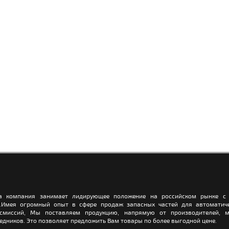
а компания занимает лидирующее положение на российском рынке с 
.Имея огромный опыт в сфере продаж запасных частей для автоматич
нсмиссий, Мы поставляем продукцию, напрямую от производителей, м
едников. Это позволяет предложить Вам товары по более выгодной цене.