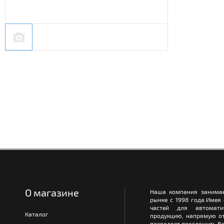
О магазине
Наша компания занимае
рынке с 1998 года.Имея
частей для автомати
Каталог
продукцию, напрямую от
позволяет предложить Ва