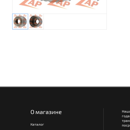
О магазине
Наш
года
тра
Каталог
поср