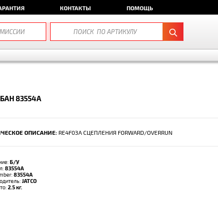
АРАНТИЯ
КОНТАКТЫ
ПОМОЩЬ
БАН 83554A
ЧЕСКОЕ ОПИСАНИЕ:
RE4F03A СЦЕПЛЕНИЯ FORWARD/OVERRUN
ние:
Б/У
л:
83554A
umber:
83554A
одитель:
JATCO
тто:
2.5 кг.