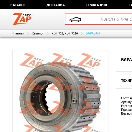
КАТАЛОГ
ДОСТАВКА
О МАГАЗИНЕ
Г
Главная
Каталог
RE4F03, RL4F03A
БАРАБАН
БАРА
ТЕХНИ
Состоя
Артику
Part n
Произв
Вес не