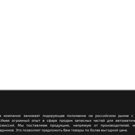
а компания занимает лидирующее положение на российском рынке с 
.Имея огромный опыт в сфере продаж запасных частей для автоматич
нсмиссий, Мы поставляем продукцию, напрямую от производителей, м
едников. Это позволяет предложить Вам товары по более выгодной цене.