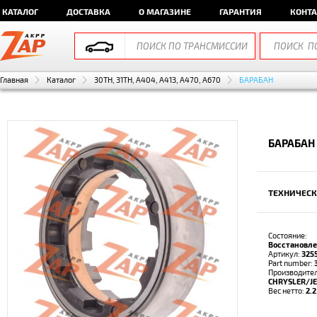
КАТАЛОГ
ДОСТАВКА
О МАГАЗИНЕ
ГАРАНТИЯ
КОНТ
Главная
Каталог
30TH, 31TH, A404, A413, A470, A670
БАРАБАН
БАРАБАН
ТЕХНИЧЕСК
Состояние:
Восстановл
Артикул:
325
Part number:
Производител
CHRYSLER/J
Вес нетто:
2.2