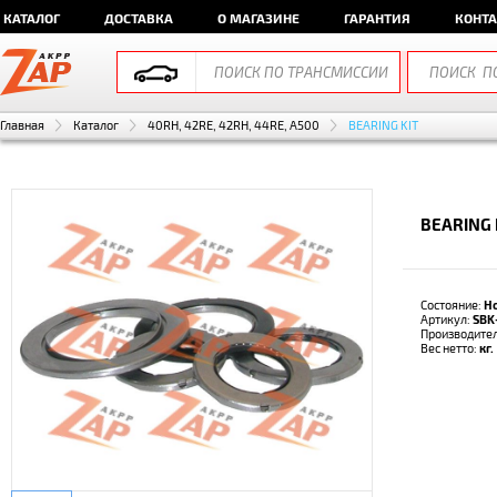
КАТАЛОГ
ДОСТАВКА
О МАГАЗИНЕ
ГАРАНТИЯ
КОНТ
Главная
Каталог
40RH, 42RE, 42RH, 44RE, A500
BEARING KIT
BEARING 
Состояние:
Н
Артикул:
SBK
Производите
Вес нетто:
кг.