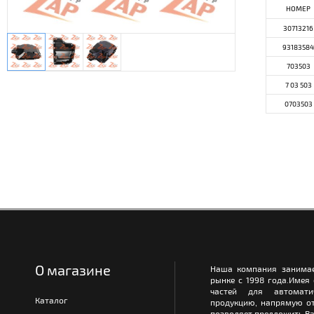
НОМЕР
30713216
93183584
703503
7 03 503
0703503
О магазине
Наша компания занимае
рынке с 1998 года.Имея
частей для автомати
Каталог
продукцию, напрямую от
позволяет предложить Ва