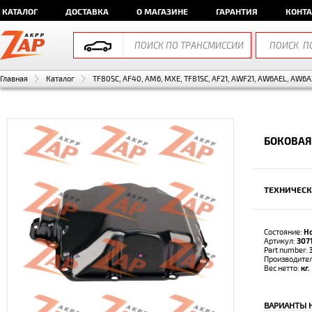
КАТАЛОГ
ДОСТАВКА
О МАГАЗИНЕ
ГАРАНТИЯ
КОНТ
Главная
Каталог
TF80SC, AF40, AM6, MXE, TF81SC, AF21, AWF21, AW6AEL, AW6A
БОКОВАЯ
ТЕХНИЧЕСК
Состояние:
Н
Артикул:
307
Part number:
Производите
Вес нетто:
кг.
ВАРИАНТЫ 