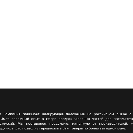
а компания занимает лидирующее положение на российском рынке с 
.Имея огромный опыт в сфере продаж запасных частей для автоматич
нсмиссий, Мы поставляем продукцию, напрямую от производителей, м
едников. Это позволяет предложить Вам товары по более выгодной цене.