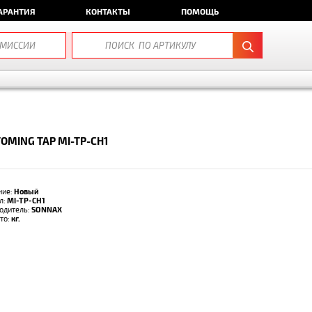
АРАНТИЯ
КОНТАКТЫ
ПОМОЩЬ
OMING TAP MI-TP-CH1
ние:
Новый
л:
MI-TP-CH1
одитель:
SONNAX
тто:
кг.