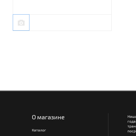
О магазине
Наш
года
тра
Каталог
поср