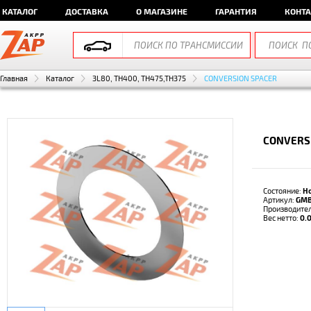
КАТАЛОГ
ДОСТАВКА
О МАГАЗИНЕ
ГАРАНТИЯ
КОНТ
Главная
Каталог
3L80, TH400, TH475,TH375
CONVERSION SPACER
CONVERS
Состояние:
Н
Артикул:
GM
Производите
Вес нетто:
0.0