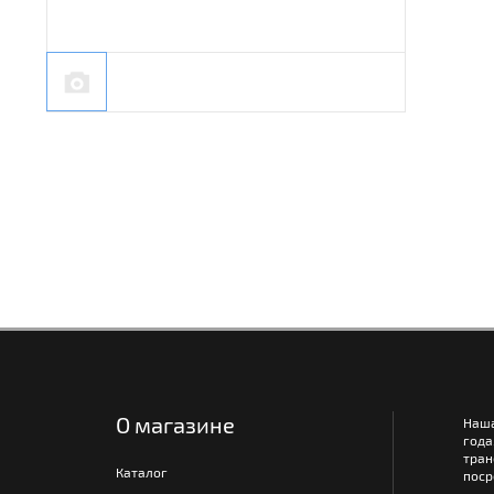
О магазине
Наш
года
тра
Каталог
поср