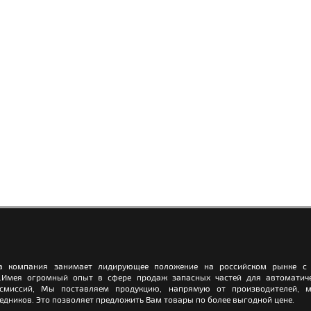
а компания занимает лидирующее положение на российском рынке с 
.Имея огромный опыт в сфере продаж запасных частей для автоматич
нсмиссий, Мы поставляем продукцию, напрямую от производителей, м
едников. Это позволяет предложить Вам товары по более выгодной цене.