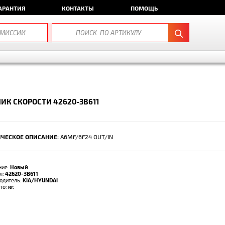
АРАНТИЯ
КОНТАКТЫ
ПОМОЩЬ
ИК СКОРОСТИ 42620-3B611
ЧЕСКОЕ ОПИСАНИЕ:
A6MF/6F24 OUT/IN
ние:
Новый
л:
42620-3B611
одитель:
KIA/HYUNDAI
тто:
кг.