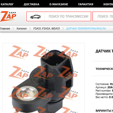
КАТАЛОГ
ДОСТАВКА
О МАГАЗИНЕ
ГАРАНТИЯ
КОНТ
Главная
Каталог
F5A51, F5A5A, W5A51
ДАТЧИК ТЕМПЕРАТУРЫ МАСЛА
ДАТЧИК 
ТЕХНИЧЕСК
Состояние:
Н
Артикул:
20A
Part number:
Производите
Вес нетто:
0.0
ВАРИАНТЫ 