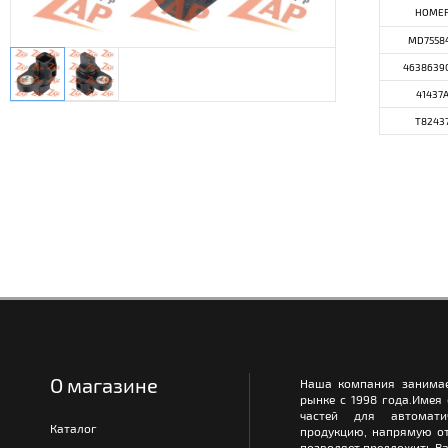
НОМЕ
MD7558
4638639
41437
T8243
О магазине
Наша компания занимае
рынке с 1998 года.Имея
частей для автомати
Каталог
продукцию, напрямую от
позволяет предложить Ва