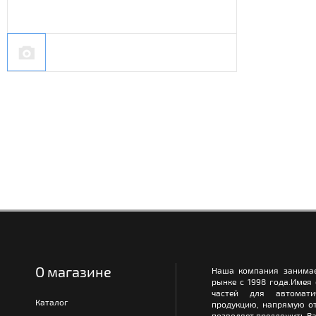
О магазине
Наша компания занимае
рынке с 1998 года.Имея
частей для автомати
Каталог
продукцию, напрямую от
позволяет предложить Ва