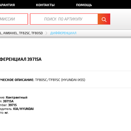
АРАНТИЯ
КОНТАКТЫ
ПОМОЩЬ
EL, AW6AXEL, TF82SC, TF80SD
ДИФФЕРЕНЦИАЛ
ФЕРЕНЦИАЛ 39715A
ЧЕСКОЕ ОПИСАНИЕ:
TF80SC/TF81SC (HYUNDAI IX55)
ние:
Контрактный
л:
39715A
umber:
39715
одитель:
KIA/HYUNDAI
тто:
кг.