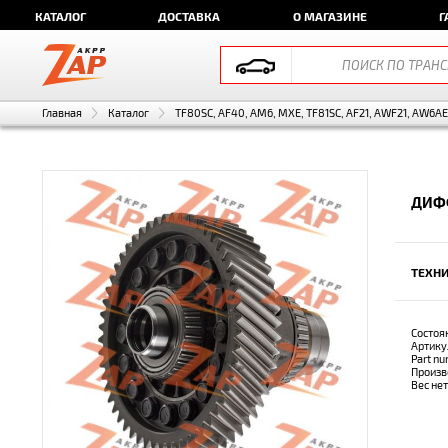
КАТАЛОГ
ДОСТАВКА
О МАГАЗИНЕ
Г
Главная
Каталог
TF80SC, AF40, AM6, MXE, TF81SC, AF21, AWF21, AW6A
ДИФ
ТЕХНИ
Состоя
Артику
Part n
Произв
Вес не