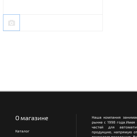
О магазине
Наша компания занимае
рынке с 1998 года.Имея
частей для автомати
Каталог
продукцию, напрямую от
позволяет предложить Ва