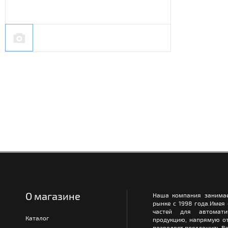
О магазине
Наша компания занимае
рынке с 1998 года.Имея
частей для автомати
Каталог
продукцию, напрямую от
позволяет предложить Ва