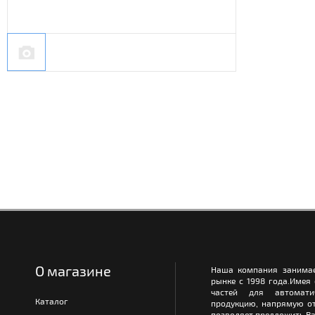
О магазине
Наша компания занимае
рынке с 1998 года.Имея
частей для автомати
Каталог
продукцию, напрямую от
позволяет предложить Ва