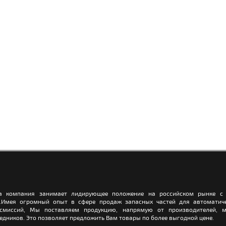
а компания занимает лидирующее положение на российском рынке с 
.Имея огромный опыт в сфере продаж запасных частей для автоматич
нсмиссий, Мы поставляем продукцию, напрямую от производителей, м
едников. Это позволяет предложить Вам товары по более выгодной цене.