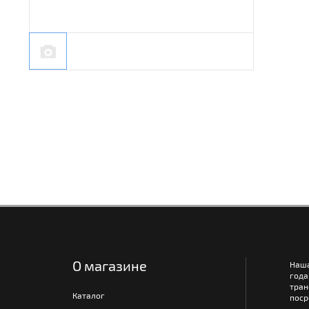
О магазине
Наш
года
тра
Каталог
поср