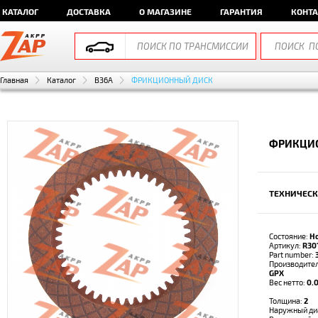
КАТАЛОГ
ДОСТАВКА
О МАГАЗИНЕ
ГАРАНТИЯ
КОНТ
Главная
Каталог
B36A
ФРИКЦИОННЫЙ ДИСК
ФРИКЦИО
ТЕХНИЧЕСК
Состояние:
Н
Артикул:
R30
Part number:
Производите
GPX
Вес нетто:
0.0
Толщина:
2
Наружный ди