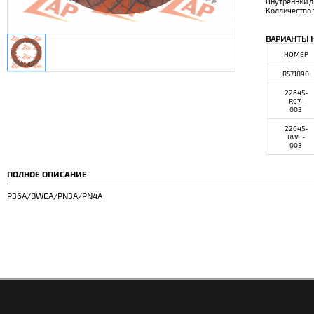
Внутренний 
Колличество 
ВАРИАНТЫ 
НОМЕР
R571890
22645-
R97-
003
22645-
RWE-
003
ПОЛНОЕ ОПИСАНИЕ
P36A/BWEA/PN3A/PN4A