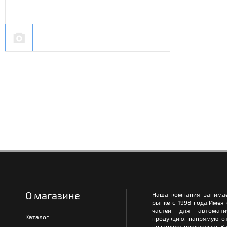
О магазине
Наша компания занимае
рынке с 1998 года.Имея
частей для автомати
Каталог
продукцию, напрямую от
позволяет предложить Ва