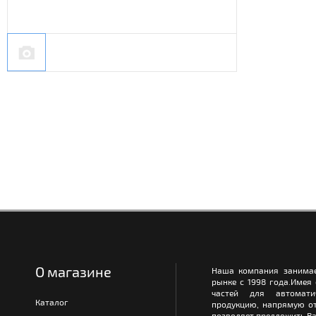
О магазине
Наша компания занимае
рынке с 1998 года.Имея
частей для автомати
Каталог
продукцию, напрямую от
позволяет предложить Ва