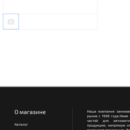
О магазине
Наша компания занимае
рынке с 1998 года.Имея
частей для автомати
Каталог
продукцию, напрямую от
позволяет предложить Ва