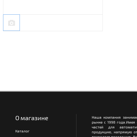
О магазине
Наша компания занимае
рынке с 1998 года.Имея
частей для автомати
Каталог
продукцию, напрямую от
позволяет предложить Ва