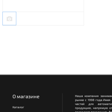
О магазине
Наша компания занимае
рынке с 1998 года.Имея
частей для автомати
Каталог
продукцию, напрямую от
позволяет предложить Ва