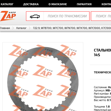
КАТАЛОГ
ДОСТАВКА
О МАГАЗИНЕ
ГАРАНТИЯ
КОНТ
Главная
Каталог
722.9, W7B700, W7C700, W7N700, W7X700, W7C1000, K7C1000
СТАЛЬНО
14S
ТЕХНИЧЕСК
Состояние:
Н
Артикул:
MB-
Part number:
Производите
Вес нетто:
0.1
Толщина:
1.8
Наружный ди