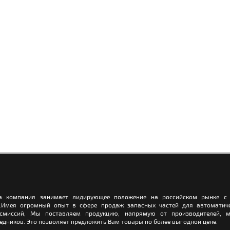
а компания занимает лидирующее положение на российском рынке с 
.Имея огромный опыт в сфере продаж запасных частей для автоматич
нсмиссий, Мы поставляем продукцию, напрямую от производителей, м
едников. Это позволяет предложить Вам товары по более выгодной цене.