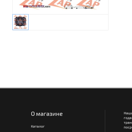
О магазине
Наш
года
тра
Каталог
поср