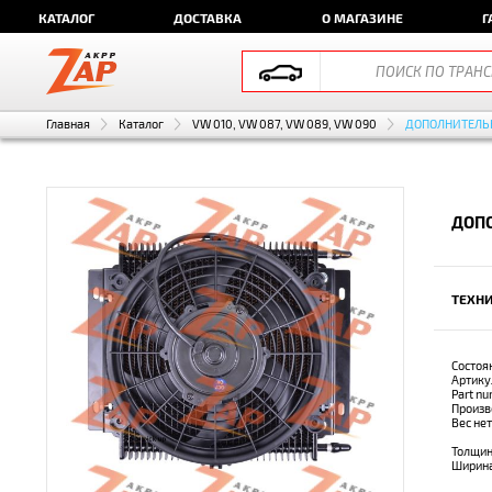
КАТАЛОГ
ДОСТАВКА
О МАГАЗИНЕ
Г
Главная
Каталог
VW 010, VW 087, VW 089, VW 090
ДОПОЛНИТЕЛЬ
ДОПО
ТЕХНИ
Состоя
Артику
Part n
Произв
Вес не
Толщин
Ширин