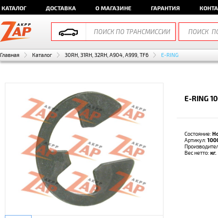
КАТАЛОГ
ДОСТАВКА
О МАГАЗИНЕ
ГАРАНТИЯ
КОНТ
Главная
Каталог
30RH, 31RH, 32RH, A904, A999, TF6
E-RING
E-RING 1
Состояние:
Н
Артикул:
100
Производите
Вес нетто:
кг.