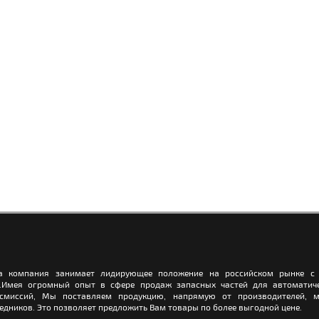
а компания занимает лидирующее положение на российском рынке с 
.Имея огромный опыт в сфере продаж запасных частей для автоматич
нсмиссий, Мы поставляем продукцию, напрямую от производителей, м
едников. Это позволяет предложить Вам товары по более выгодной цене.