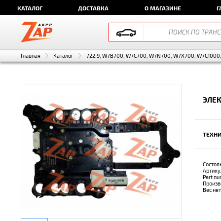
КАТАЛОГ
ДОСТАВКА
О МАГАЗИНЕ
Г
Главная
Каталог
722.9, W7B700, W7C700, W7N700, W7X700, W7C1000, 
ЭЛЕК
ТЕХНИ
Состоя
Артику
Part n
Произв
Вес не