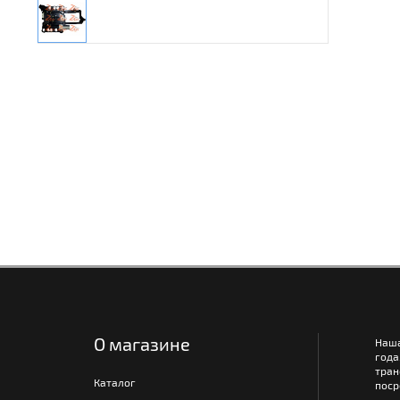
О магазине
Наш
года
тра
Каталог
поср