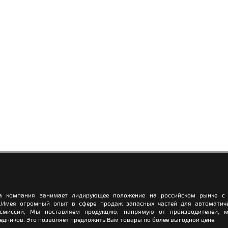
а компания занимает лидирующее положение на российском рынке с 
.Имея огромный опыт в сфере продаж запасных частей для автоматич
нсмиссий, Мы поставляем продукцию, напрямую от производителей, м
едников. Это позволяет предложить Вам товары по более выгодной цене.