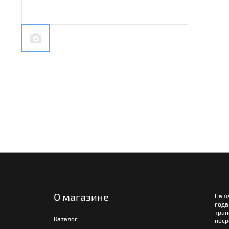
О магазине
Наш
года
тра
Каталог
поср