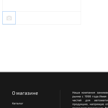
О магазине
Наша компания занимае
рынке с 1998 года.Имея
частей для автомати
Каталог
продукцию, напрямую от
позволяет предложить Ва