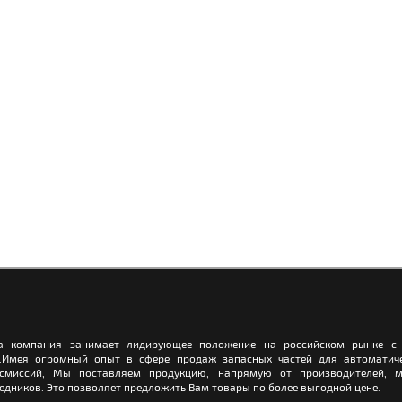
а компания занимает лидирующее положение на российском рынке с 
.Имея огромный опыт в сфере продаж запасных частей для автоматич
нсмиссий, Мы поставляем продукцию, напрямую от производителей, м
едников. Это позволяет предложить Вам товары по более выгодной цене.