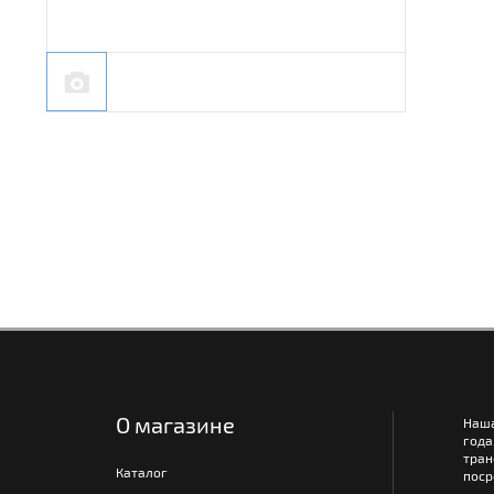
О магазине
Наш
года
тра
Каталог
поср