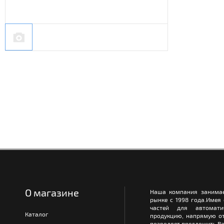
О магазине
Наша компания занимае
рынке с 1998 года.Имея
частей для автомати
Каталог
продукцию, напрямую от
позволяет предложить Ва