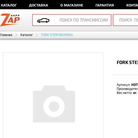
КАТАЛОГ
ДОСТАВКА
О МАГАЗИНЕ
ГАРАНТИЯ
КОНТ
Главная
Каталог
FORK STEM BEARING
FORK ST
Артикул:
HDT
Производите
Вес нетто:
кг.