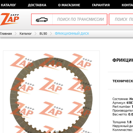
КАТАЛОГ
ДОСТАВКА
О МАГАЗИНЕ
ГАРАНТИЯ
КОНТ
Главная
Каталог
8L90
ФРИКЦИОННЫЙ ДИСК
ФРИКЦИО
ТЕХНИЧЕСК
Состояние:
Н
Артикул:
418
Part number:
Производите
Вес нетто:
0.0
Толщина:
1.8
Наружный ди
Колличество 