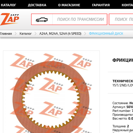
КАТАЛОГ
ДОСТАВКА
О МАГАЗИНЕ
ГАРАНТИЯ
КОНТ
Главная
Каталог
A24A, M24A, S24A (4 SPEED)
ФРИКЦИОННЫЙ ДИСК
ФРИКЦИО
ТЕХНИЧЕСК
1ST/2ND/L
Состояние:
Н
Артикул:
501
Part number:
Производите
Вес нетто:
0.0
Толщина:
2
Наружный ди