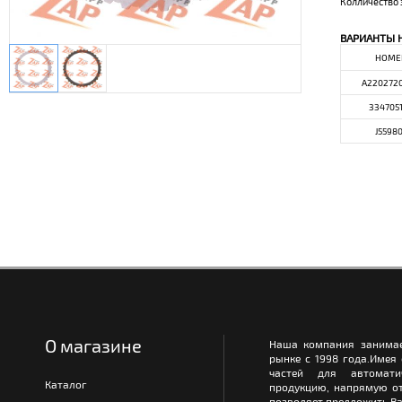
Колличество 
ВАРИАНТЫ 
НОМЕ
A220272
334705
J5598
О магазине
Наша компания занимае
рынке с 1998 года.Имея
частей для автомати
Каталог
продукцию, напрямую от
позволяет предложить Ва