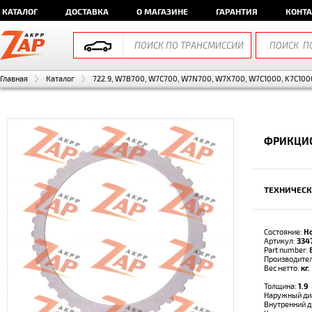
КАТАЛОГ
ДОСТАВКА
О МАГАЗИНЕ
ГАРАНТИЯ
КОНТ
Главная
Каталог
722.9, W7B700, W7C700, W7N700, W7X700, W7C1000, K7C1000
ФРИКЦИО
ТЕХНИЧЕСК
Состояние:
Н
Артикул:
334
Part number:
Производите
Вес нетто:
кг.
Толщина:
1.9
Наружный ди
Внутренний 