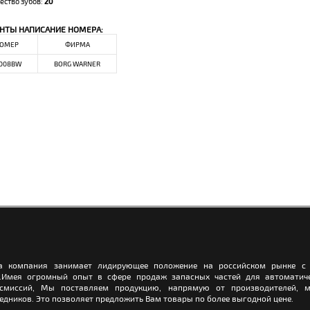
ество зубов:
20
НТЫ НАПИСАНИЕ НОМЕРА:
ОМЕР
ФИРМА
008BW
BORG WARNER
а компания занимает лидирующее положение на российском рынке с 
.Имея огромный опыт в сфере продаж запасных частей для автоматич
нсмиссий, Мы поставляем продукцию, напрямую от производителей, м
едников. Это позволяет предложить Вам товары по более выгодной цене.