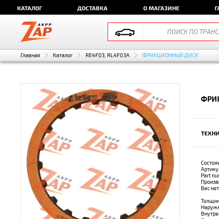
КАТАЛОГ
ДОСТАВКА
О МАГАЗИНЕ
Г
Главная
Каталог
RE4F03, RL4F03A
ФРИКЦИОННЫЙ ДИСК
ФРИ
ТЕХНИ
Состоя
Артику
Part n
Произв
Вес не
Толщин
Наружн
Внутре