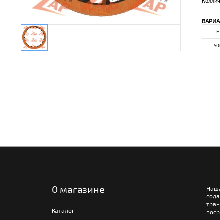
Коллич
ВАРИА
Н
50
О магазине
Наш
года
тра
Каталог
поср