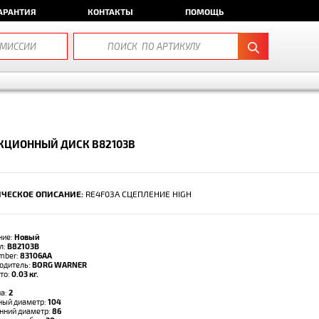
АРАНТИЯ
КОНТАКТЫ
ПОМОЩЬ
КЦИОННЫЙ ДИСК B82103B
ЧЕСКОЕ ОПИСАНИЕ:
RE4F03A СЦЕПЛЕНИЕ HIGH
ние:
Новый
л:
B82103B
umber:
83106AA
одитель:
BORG WARNER
тто:
0.03 кг.
а:
2
ый диаметр:
104
нний диаметр:
86