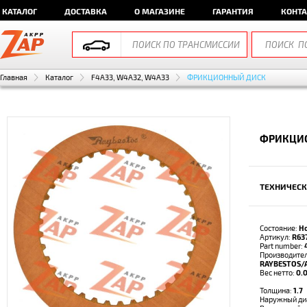
КАТАЛОГ
ДОСТАВКА
О МАГАЗИНЕ
ГАРАНТИЯ
КОНТ
Главная
Каталог
F4A33, W4A32, W4A33
ФРИКЦИОННЫЙ ДИСК
ФРИКЦИО
ТЕХНИЧЕСК
Состояние:
Н
Артикул:
R63
Part number:
Производител
RAYBESTOS/
Вес нетто:
0.0
Толщина:
1.7
Наружный ди