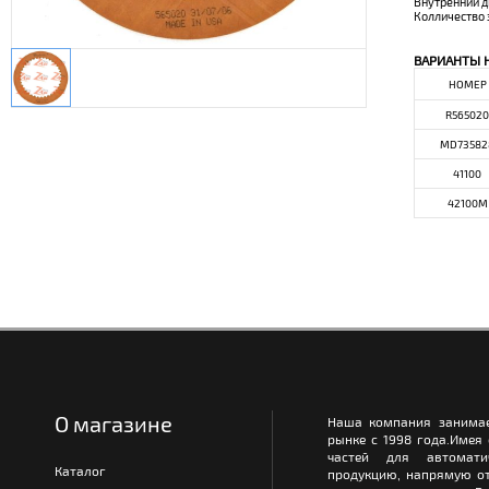
Внутренний 
Колличество 
ВАРИАНТЫ 
НОМЕР
R565020
MD73582
41100
42100M
О магазине
Наша компания занимае
рынке с 1998 года.Имея
частей для автомати
Каталог
продукцию, напрямую от