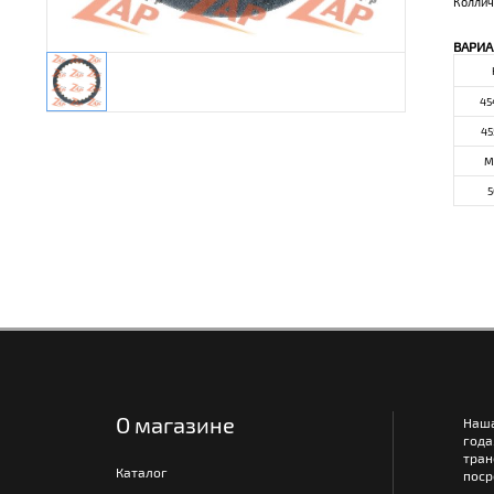
Коллич
ВАРИА
45
45
M
5
О магазине
Наш
года
тра
Каталог
поср