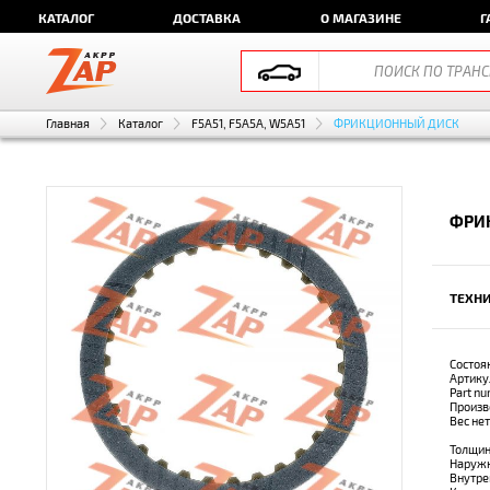
КАТАЛОГ
ДОСТАВКА
О МАГАЗИНЕ
Г
Главная
Каталог
F5A51, F5A5A, W5A51
ФРИКЦИОННЫЙ ДИСК
ФРИ
ТЕХНИ
Состоя
Артику
Part n
Произв
Вес не
Толщин
Наружн
Внутре