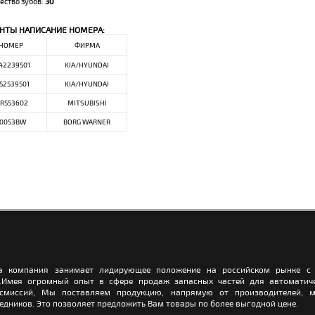
ество зубов:
30
НТЫ НАПИСАНИЕ НОМЕРА:
НОМЕР
ФИРМА
42239501
KIA/HYUNDAI
52539501
KIA/HYUNDAI
R553602
MITSUBISHI
0053BW
BORG WARNER
а компания занимает лидирующее положение на российском рынке с 
.Имея огромный опыт в сфере продаж запасных частей для автоматич
нсмиссий, Мы поставляем продукцию, напрямую от производителей, м
едников. Это позволяет предложить Вам товары по более выгодной цене.