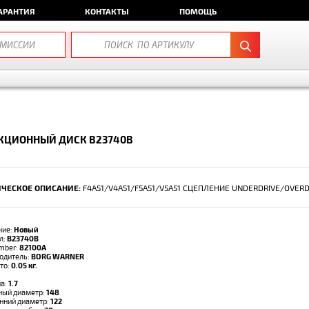
АРАНТИЯ
КОНТАКТЫ
ПОМОЩЬ
КЦИОННЫЙ ДИСК B23740B
ЧЕСКОЕ ОПИСАНИЕ:
F4A51/V4A51/F5A51/V5A51 СЦЕПЛЕНИЕ UNDERDRIVE/OVERD
ние:
Новый
л:
B23740B
umber:
82100A
одитель:
BORG WARNER
тто:
0.05 кг.
а:
1.7
ый диаметр:
148
нний диаметр:
122