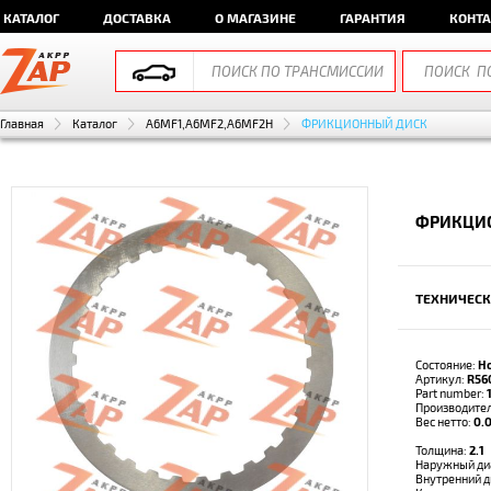
КАТАЛОГ
ДОСТАВКА
О МАГАЗИНЕ
ГАРАНТИЯ
КОНТ
Главная
Каталог
A6MF1,A6MF2,A6MF2H
ФРИКЦИОННЫЙ ДИСК
ФРИКЦИО
ТЕХНИЧЕСК
Состояние:
Н
Артикул:
R56
Part number:
Производите
Вес нетто:
0.0
Толщина:
2.1
Наружный ди
Внутренний 