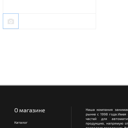
О магазине
Наша компания занимае
рынке с 1998 года.Имея
частей для автомати
Каталог
продукцию, напрямую от
позволяет предложить Ва