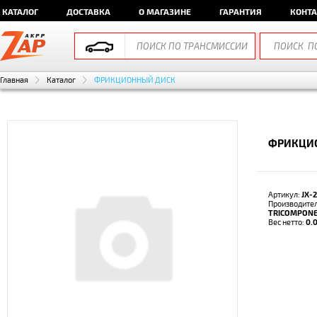
КАТАЛОГ
ДОСТАВКА
О МАГАЗИНЕ
ГАРАНТИЯ
КОНТ
Главная
Каталог
ФРИКЦИОННЫЙ ДИСК
ФРИКЦИО
Артикул:
JX-
Производител
TRICOMPON
Вес нетто:
0.0