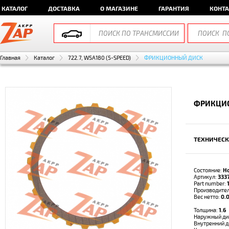
КАТАЛОГ
ДОСТАВКА
О МАГАЗИНЕ
ГАРАНТИЯ
КОНТ
Главная
Каталог
722.7, W5A180 (5-SPEED)
ФРИКЦИОННЫЙ ДИСК
ФРИКЦИО
ТЕХНИЧЕСК
Состояние:
Н
Артикул:
333
Part number:
Производите
Вес нетто:
0.0
Толщина:
1.6
Наружный ди
Внутренний 