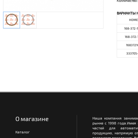
Колличество 
ВАРИАНТЫ 
НОМЕ
168-372-
168-372-
1683721
333705-
О магазине
Наша компания занимае
рынке с 1998 года.Имея
частей для автомати
Каталог
продукцию, напрямую от
позволяет предложить Ва