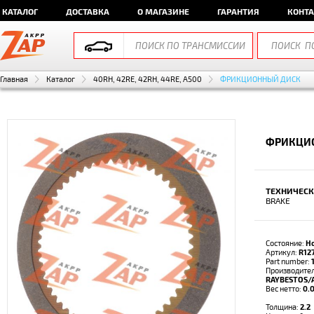
КАТАЛОГ
ДОСТАВКА
О МАГАЗИНЕ
ГАРАНТИЯ
КОНТ
Главная
Каталог
40RH, 42RE, 42RH, 44RE, A500
ФРИКЦИОННЫЙ ДИСК
ФРИКЦИО
ТЕХНИЧЕСК
BRAKE
Состояние:
Н
Артикул:
R12
Part number:
Производител
RAYBESTOS/
Вес нетто:
0.0
Толщина:
2.2