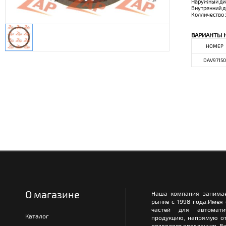
Наружный ди
Внутренний 
Колличество 
ВАРИАНТЫ 
НОМЕР
DAV97150
О магазине
Наша компания занимае
рынке с 1998 года.Имея
частей для автомати
Каталог
продукцию, напрямую от
позволяет предложить Ва