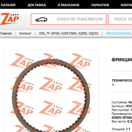
КАТАЛОГ
ДОСТАВКА
О МАГАЗИНЕ
ГАРАНТИЯ
КОНТ
Главная
Каталог
09G, TF-60SN, GA6F21WA, AQ160, AQ250
ФРИКЦИОННЫЙ 
ФРИКЦИО
ТЕХНИЧЕСК
4
Состояние:
Н
Артикул:
J15
Part number:
Производител
EXEDY/DYNA
Вес нетто:
0.0
Толщина:
1.7