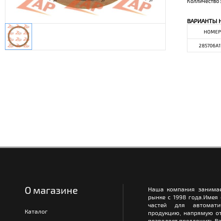
Колличество 
ВАРИАНТЫ 
НОМЕР
285706A1
О магазине
Наша компания занимае
рынке с 1998 года.Имея
частей для автомати
Каталог
продукцию, напрямую от
позволяет предложить Ва