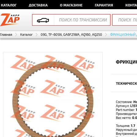
КАТАЛОГ
ДОСТАВКА
О МАГАЗИНЕ
ГАРАНТИЯ
КОНТ
Главная
Каталог
09G, TF-60SN, GA6F21WA, AQ160, AQ250
ФРИКЦИОННЫЙ 
ФРИКЦИО
ТЕХНИЧЕСК
Состояние:
Н
Артикул:
L15
Part number:
Производите
Вес нетто:
0.0
Толщина:
1.7
Наружный ди
Внутренний 