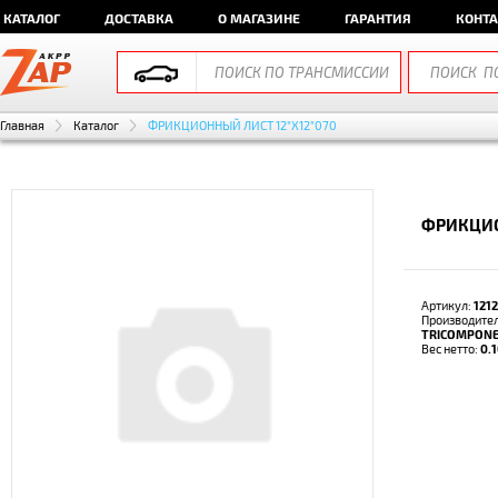
КАТАЛОГ
ДОСТАВКА
О МАГАЗИНЕ
ГАРАНТИЯ
КОНТ
Главная
Каталог
ФРИКЦИОННЫЙ ЛИСТ 12"X12"070
ФРИКЦИО
Артикул:
121
Производител
TRICOMPON
Вес нетто:
0.1