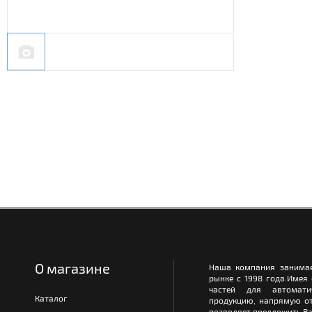
О магазине
Наша компания занимае
рынке с 1998 года.Имея
частей для автомати
Каталог
продукцию, напрямую от
позволяет предложить Ва