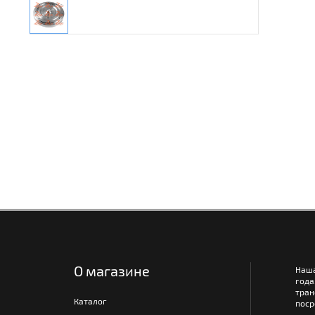
О магазине
Наш
года
тра
Каталог
поср