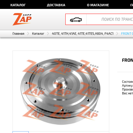
КАТАЛОГ
ДОСТАВКА
О МАГАЗИНЕ
Г
Главная
Каталог
40TE, 41TH,41AE, 41TE,41TES,A604, F4AC1
FRONT 
FRON
Состоя
Артику
Произв
Вес не