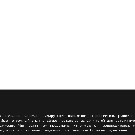
а компания занимает лидирующее положение на российском рынке с 
.Имея огромный опыт в сфере продаж запасных частей для автоматич
нсмиссий, Мы поставляем продукцию, напрямую от производителей, м
едников. Это позволяет предложить Вам товары по более выгодной цене.