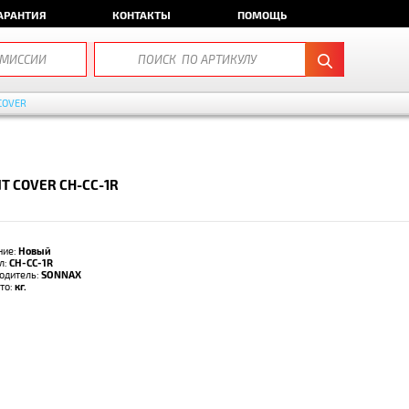
АРАНТИЯ
КОНТАКТЫ
ПОМОЩЬ
COVER
T COVER CH-CC-1R
ние:
Новый
л:
CH-CC-1R
одитель:
SONNAX
тто:
кг.